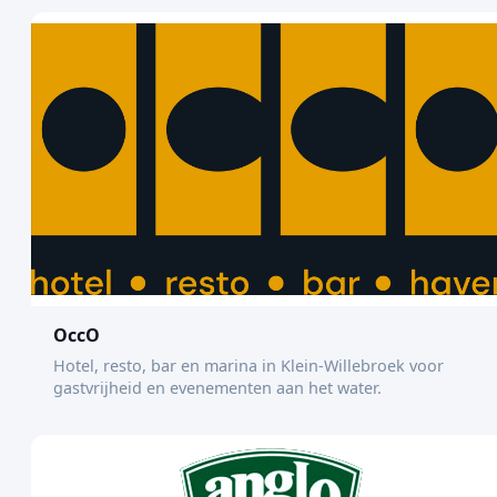
OccO
Hotel, resto, bar en marina in Klein-Willebroek voor
gastvrijheid en evenementen aan het water.