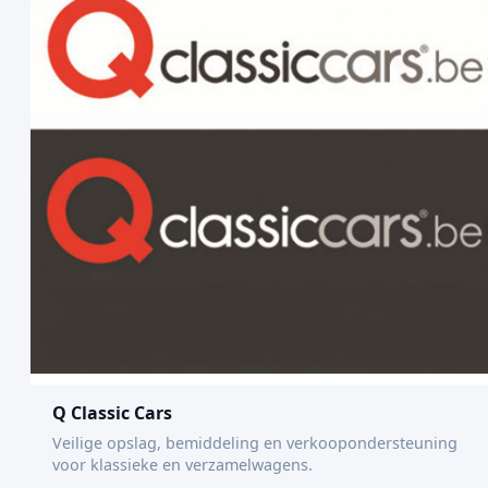
Q Classic Cars
Veilige opslag, bemiddeling en verkoopondersteuning
voor klassieke en verzamelwagens.