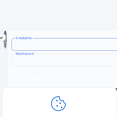
TR Register Belgium vzw - Inloggen/Registreren
E-mailadres
Wachtwoord
Aanmelden
Registreren
Wachtwoord opnieuw instellen