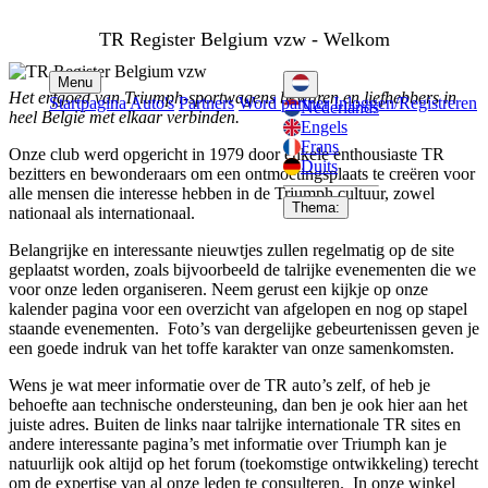
TR Register Belgium vzw - Welkom
Menu
Het erfgoed van Triumph-sportwagens bewaren en liefhebbers in
Startpagina
Auto's
Partners
Word partner
Inloggen/Registreren
Nederlands
heel België met elkaar verbinden.
Engels
Frans
Onze club werd opgericht in 1979 door enkele enthousiaste TR
Duits
bezitters en bewonderaars om een ontmoetingsplaats te creëren voor
alle mensen die interesse hebben in de Triumph cultuur, zowel
Thema:
nationaal als internationaal.
Belangrijke en interessante nieuwtjes zullen regelmatig op de site
geplaatst worden, zoals bijvoorbeeld de talrijke evenementen die we
voor onze leden organiseren.
Neem gerust een kijkje op onze
kalender pagina voor een overzicht van afgelopen en nog op stapel
staande evenementen. Foto’s van dergelijke gebeurtenissen geven je
een goede indruk van het toffe karakter van onze samenkomsten.
Wens je wat meer informatie over de TR auto’s zelf, of heb je
behoefte aan technische ondersteuning, dan ben je ook hier aan het
juiste adres. Buiten de links naar talrijke internationale TR sites en
andere interessante pagina’s met informatie over Triumph kan je
natuurlijk ook altijd op het forum (toekomstige ontwikkeling) terecht
om de expertise van al onze leden te consulteren. In onze winkel