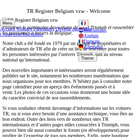
TR Register Belgium vzw - Welcome
Menu
Préserver le patrimoine des voitures de sport Triumph et rassembler
Accueil
Voitures
Partenaires
Devenir partenaire
Néerlandais
les passionnés à travers la Belgique.
Connexion/Inscription
Anglais
Français
Notre club a été fondé en 1979 par un groupe de propriétaires et
Allemand
d’admirateurs de TR afin de créer un lieu de rencontre pour toutes
les personnes intéressées par l’univers Triumph, tant au niveau
Theme:
national qu’international.
Des nouvelles importantes et intéressantes seront régulièrement
publiées sur le site, notamment les nombreuses manifestations que
nous organisons pour nos membres.
N’hésitez pas à consulter notre
page calendrier pour un aperçu des événements passés et à
venir. Les photos de ces occasions vous donneront une bonne idée
du caractère convivial de nos rassemblements.
Si vous souhaitez obtenir davantage d’informations sur les voitures
TR, ou si vous avez besoin d’une assistance technique, vous êtes au
bon endroit. Outre des liens vers de nombreux sites TR
internationaux et d’autres pages utiles consacrées à Triumph, vous
pouvez bien sûr aussi consulter le forum (en développement) pour
profiter de l’expertise de tous nos membres. Enfin, notre boutique