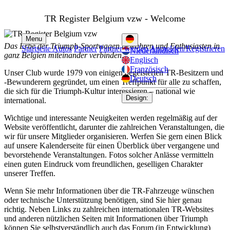
TR Register Belgium vzw - Welcome
Menu
Das Erbe der Triumph-Sportwagen bewahren und Enthusiasten in
Startseite
Autos
Partner
Partner werden
Anmelden/Registrieren
Niederländisch
ganz Belgien miteinander verbinden.
Englisch
Französisch
Unser Club wurde 1979 von einigen begeisterten TR-Besitzern und
Deutsch
-Bewunderern gegründet, um einen Treffpunkt für alle zu schaffen,
die sich für die Triumph-Kultur interessieren – national wie
Design:
international.
Wichtige und interessante Neuigkeiten werden regelmäßig auf der
Website veröffentlicht, darunter die zahlreichen Veranstaltungen, die
wir für unsere Mitglieder organisieren.
Werfen Sie gern einen Blick
auf unsere Kalenderseite für einen Überblick über vergangene und
bevorstehende Veranstaltungen. Fotos solcher Anlässe vermitteln
einen guten Eindruck vom freundlichen, geselligen Charakter
unserer Treffen.
Wenn Sie mehr Informationen über die TR-Fahrzeuge wünschen
oder technische Unterstützung benötigen, sind Sie hier genau
richtig. Neben Links zu zahlreichen internationalen TR-Websites
und anderen nützlichen Seiten mit Informationen über Triumph
können Sie selbstverständlich auch das Forum (in Entwicklung)