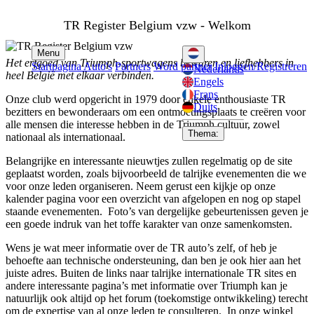
TR Register Belgium vzw - Welkom
Menu
Het erfgoed van Triumph-sportwagens bewaren en liefhebbers in
Startpagina
Auto's
Partners
Word partner
Inloggen/Registreren
Nederlands
heel België met elkaar verbinden.
Engels
Frans
Onze club werd opgericht in 1979 door enkele enthousiaste TR
Duits
bezitters en bewonderaars om een ontmoetingsplaats te creëren voor
alle mensen die interesse hebben in de Triumph cultuur, zowel
Thema:
nationaal als internationaal.
Belangrijke en interessante nieuwtjes zullen regelmatig op de site
geplaatst worden, zoals bijvoorbeeld de talrijke evenementen die we
voor onze leden organiseren.
Neem gerust een kijkje op onze
kalender pagina voor een overzicht van afgelopen en nog op stapel
staande evenementen. Foto’s van dergelijke gebeurtenissen geven je
een goede indruk van het toffe karakter van onze samenkomsten.
Wens je wat meer informatie over de TR auto’s zelf, of heb je
behoefte aan technische ondersteuning, dan ben je ook hier aan het
juiste adres. Buiten de links naar talrijke internationale TR sites en
andere interessante pagina’s met informatie over Triumph kan je
natuurlijk ook altijd op het forum (toekomstige ontwikkeling) terecht
om de expertise van al onze leden te consulteren. In onze winkel