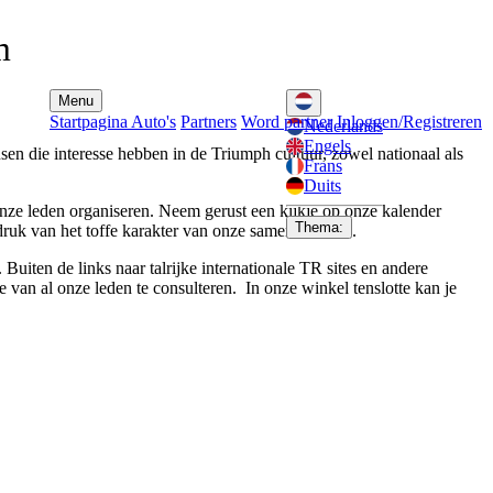
m
Menu
Startpagina
Auto's
Partners
Word partner
Inloggen/Registreren
Nederlands
Engels
en die interesse hebben in de Triumph cultuur, zowel nationaal als
Frans
Duits
onze leden organiseren.
Neem gerust een kijkje op onze kalender
Thema:
druk van het toffe karakter van onze samenkomsten.
Buiten de links naar talrijke internationale TR sites en andere
e van al onze leden te consulteren. In onze winkel tenslotte kan je