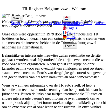
TR Register Belgium vzw - Welkom
Menu
Het erfgoed van Triumph-sportwagens bewaren en liefhebbers in
Startpagina
Auto's
Partners
Word partner
Inloggen/Registreren
Nederlands
heel België met elkaar verbinden.
Engels
Frans
Onze club werd opgericht in 1979 door enkele enthousiaste TR
Duits
bezitters en bewonderaars om een ontmoetingsplaats te creëren voor
alle mensen die interesse hebben in de Triumph cultuur, zowel
Thema:
nationaal als internationaal.
Belangrijke en interessante nieuwtjes zullen regelmatig op de site
geplaatst worden, zoals bijvoorbeeld de talrijke evenementen die we
voor onze leden organiseren.
Neem gerust een kijkje op onze
kalender pagina voor een overzicht van afgelopen en nog op stapel
staande evenementen. Foto’s van dergelijke gebeurtenissen geven je
een goede indruk van het toffe karakter van onze samenkomsten.
Wens je wat meer informatie over de TR auto’s zelf, of heb je
behoefte aan technische ondersteuning, dan ben je ook hier aan het
juiste adres. Buiten de links naar talrijke internationale TR sites en
andere interessante pagina’s met informatie over Triumph kan je
natuurlijk ook altijd op het forum (toekomstige ontwikkeling) terecht
om de expertise van al onze leden te consulteren. In onze winkel