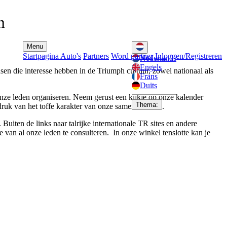
m
Menu
Startpagina
Auto's
Partners
Word partner
Inloggen/Registreren
Nederlands
Engels
en die interesse hebben in de Triumph cultuur, zowel nationaal als
Frans
Duits
onze leden organiseren.
Neem gerust een kijkje op onze kalender
Thema:
druk van het toffe karakter van onze samenkomsten.
Buiten de links naar talrijke internationale TR sites en andere
e van al onze leden te consulteren. In onze winkel tenslotte kan je