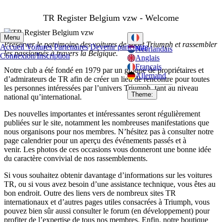
TR Register Belgium vzw - Welcome
Menu
Préserver le patrimoine des voitures de sport Triumph et rassembler
Accueil
Voitures
Partenaires
Devenir partenaire
Néerlandais
les passionnés à travers la Belgique.
Connexion/Inscription
Anglais
Français
Notre club a été fondé en 1979 par un groupe de propriétaires et
Allemand
d’admirateurs de TR afin de créer un lieu de rencontre pour toutes
les personnes intéressées par l’univers Triumph, tant au niveau
Theme:
national qu’international.
Des nouvelles importantes et intéressantes seront régulièrement
publiées sur le site, notamment les nombreuses manifestations que
nous organisons pour nos membres.
N’hésitez pas à consulter notre
page calendrier pour un aperçu des événements passés et à
venir. Les photos de ces occasions vous donneront une bonne idée
du caractère convivial de nos rassemblements.
Si vous souhaitez obtenir davantage d’informations sur les voitures
TR, ou si vous avez besoin d’une assistance technique, vous êtes au
bon endroit. Outre des liens vers de nombreux sites TR
internationaux et d’autres pages utiles consacrées à Triumph, vous
pouvez bien sûr aussi consulter le forum (en développement) pour
profiter de l’expertise de tous nos membres. Enfin, notre boutique