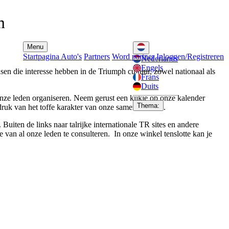
m
Menu
Startpagina
Auto's
Partners
Word partner
Inloggen/Registreren
Nederlands
Engels
en die interesse hebben in de Triumph cultuur, zowel nationaal als
Frans
Duits
onze leden organiseren.
Neem gerust een kijkje op onze kalender
Thema:
druk van het toffe karakter van onze samenkomsten.
Buiten de links naar talrijke internationale TR sites en andere
e van al onze leden te consulteren. In onze winkel tenslotte kan je