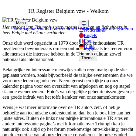
TR Register Belgium vzw - Welkom
Menu
Het erfgoed van Triumph-sportwagens bewaren en liefhebbers in
Startpagina
Auto's
Partners
Word partner
Inloggen/Registreren
Nederlands
heel België met elkaar verbinden.
Engels
Frans
Onze club werd opgericht in 1979 door enkele enthousiaste TR
Duits
bezitters en bewonderaars om een ontmoetingsplaats te creëren voor
alle mensen die interesse hebben in de Triumph cultuur, zowel
Thema:
nationaal als internationaal.
Belangrijke en interessante nieuwtjes zullen regelmatig op de site
geplaatst worden, zoals bijvoorbeeld de talrijke evenementen die we
voor onze leden organiseren.
Neem gerust een kijkje op onze
kalender pagina voor een overzicht van afgelopen en nog op stapel
staande evenementen. Foto’s van dergelijke gebeurtenissen geven je
een goede indruk van het toffe karakter van onze samenkomsten.
Wens je wat meer informatie over de TR auto’s zelf, of heb je
behoefte aan technische ondersteuning, dan ben je ook hier aan het
juiste adres. Buiten de links naar talrijke internationale TR sites en
andere interessante pagina’s met informatie over Triumph kan je
natuurlijk ook altijd op het forum (toekomstige ontwikkeling) terecht
om de expertise van al onze leden te consulteren. In onze winkel