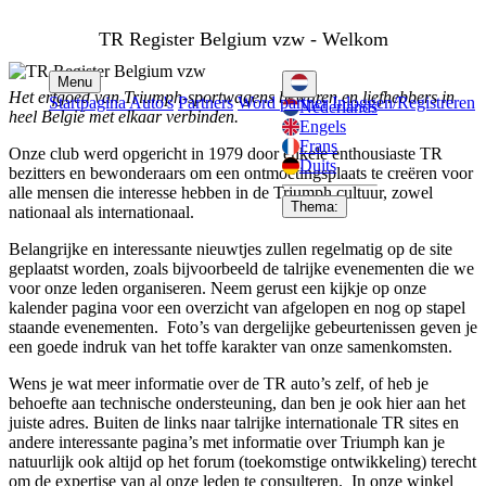
TR Register Belgium vzw - Welkom
Menu
Het erfgoed van Triumph-sportwagens bewaren en liefhebbers in
Startpagina
Auto's
Partners
Word partner
Inloggen/Registreren
Nederlands
heel België met elkaar verbinden.
Engels
Frans
Onze club werd opgericht in 1979 door enkele enthousiaste TR
Duits
bezitters en bewonderaars om een ontmoetingsplaats te creëren voor
alle mensen die interesse hebben in de Triumph cultuur, zowel
Thema:
nationaal als internationaal.
Belangrijke en interessante nieuwtjes zullen regelmatig op de site
geplaatst worden, zoals bijvoorbeeld de talrijke evenementen die we
voor onze leden organiseren.
Neem gerust een kijkje op onze
kalender pagina voor een overzicht van afgelopen en nog op stapel
staande evenementen. Foto’s van dergelijke gebeurtenissen geven je
een goede indruk van het toffe karakter van onze samenkomsten.
Wens je wat meer informatie over de TR auto’s zelf, of heb je
behoefte aan technische ondersteuning, dan ben je ook hier aan het
juiste adres. Buiten de links naar talrijke internationale TR sites en
andere interessante pagina’s met informatie over Triumph kan je
natuurlijk ook altijd op het forum (toekomstige ontwikkeling) terecht
om de expertise van al onze leden te consulteren. In onze winkel